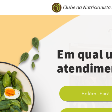
Clube da Nutricionista.
Em qual u
atendime
Belém -Pará