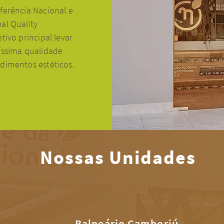
ferência Nacional e
al Quality
ivo principal levar
íssima qualidade
dimentos estéticos.
Nossas Unidades
Balneário Camboriú