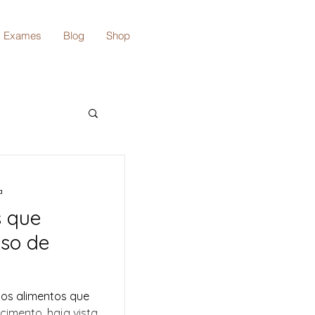
Exames
Blog
Shop
a
s que
sso de
sos alimentos que
imento, haja vista