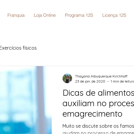
Franquia
Loja Online
Programa 12S
Licença 12S
Exercícios físicos
Thayana Albuquerque Kirchhoff
23 de jan. de 2020
1 min de leitur
Dicas de alimento
auxiliam no proce
emagrecimento
Muito se discute sobre os famo
ajudam no processo de emagrec