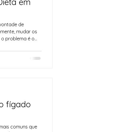
ieta em
 vontade de
emente, mudar os
 o problema é o...
o fígado
 mais comuns que