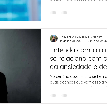
que eles melhoram o trânsito intes
Thayana Albuquerque Kirchhoff
15 de jan. de 2020
2 min de leitur
Entenda como a a
se relaciona com o
da ansiedade e d
No cenário atual, muito se tem 
duas doenças que vem assolan
brasileira: Ansiedade e Depressã