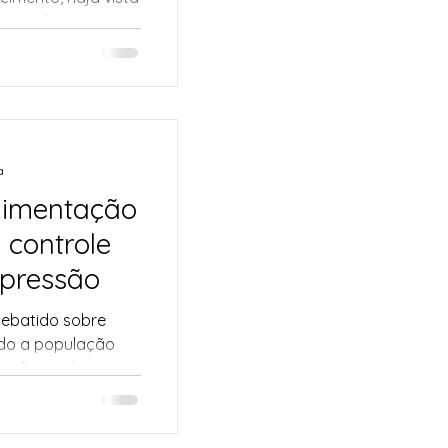
tinal,...
a
limentação
 controle
epressão
debatido sobre
do a população
o. Segundo a...